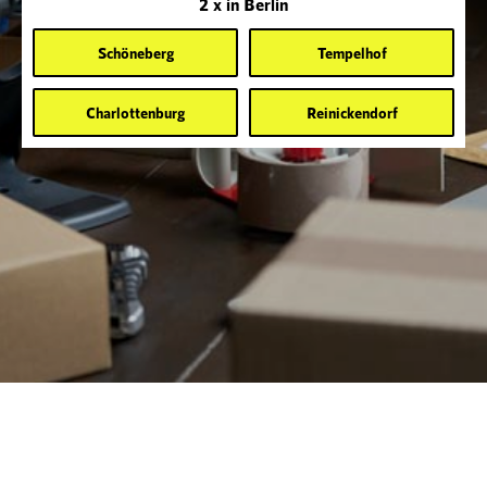
2 x in Berlin
Schöneberg
Tempelhof
Charlottenburg
Reinickendorf