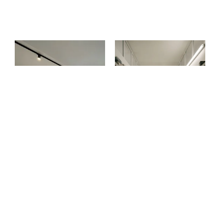
Office
Lager
Büroflächen flexibel
Flexible Lagerflächen
mieten
für Unternehmen
Miete ein modernes
Unsere Lagerflächen