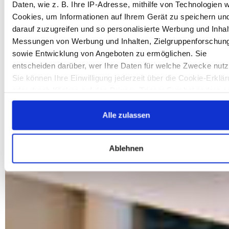
Daten, wie z. B. Ihre IP-Adresse, mithilfe von Technologien w
Cookies, um Informationen auf Ihrem Gerät zu speichern un
darauf zuzugreifen und so personalisierte Werbung und Inhal
Messungen von Werbung und Inhalten, Zielgruppenforschun
sowie Entwicklung von Angeboten zu ermöglichen. Sie
entscheiden darüber, wer Ihre Daten für welche Zwecke nutz
Sie können Ihre Einwilligung jederzeit über die Cookie-Erklä
oder durch Klicken auf das Privacy Trigger Symbol ändern o
widerrufen
Alle zulassen
Wenn Sie es erlauben, würden wir auch gerne:
Informationen über Ihre geografische Lage erfassen,
Ablehnen
welche bis auf einige Meter genau sein können
Ihr Gerät durch aktives Scannen nach bestimmten
Merkmalen (Fingerprinting) identifizieren
Erfahren Sie mehr darüber, wie Ihre persönlichen Daten
verarbeitet werden, und legen Sie Ihre Präferenzen im
Abschnitt Einzelheiten
fest.