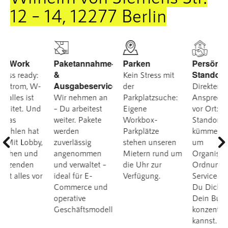
12 – 14, 12277 Berlin
Paketannahme-
Parken
Persönliche
C
&
Standortbetreuung
C
Kein Stress mit
Ausgabeservice
A
-
der
Direkter
Wir nehmen an
Parkplatzsuche:
Ansprechpartner
M
d
– Du arbeitest
Eigene
vor Ort: Unsere
F
weiter. Pakete
Workbox-
Standortbetreuer
B
t
werden
Parkplätze
kümmern sich
A
y,
zuverlässig
stehen unseren
um
N
angenommen
Mietern rund um
Organisation,
Z
und verwaltet –
die Uhr zur
Ordnung und
–
or
ideal für E-
Verfügung.
Service –damit
M
Commerce und
Du Dich auf
S
operative
Dein Business
Geschäftsmodelle.
konzentrieren
kannst.