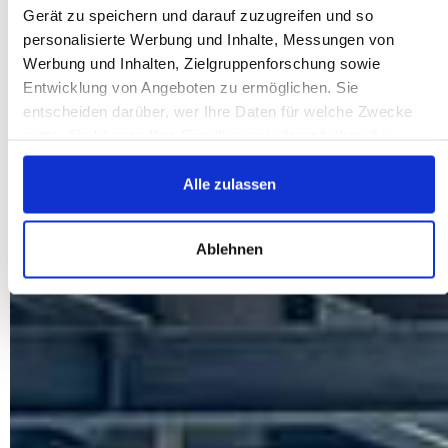
Gerät zu speichern und darauf zuzugreifen und so
personalisierte Werbung und Inhalte, Messungen von
Werbung und Inhalten, Zielgruppenforschung sowie
Entwicklung von Angeboten zu ermöglichen. Sie
entscheiden darüber, wer Ihre Daten für welche Zwecke
nutzt. Sie können Ihre Einwilligung jederzeit über die
Cookie-Erklärung oder durch Klicken auf das Privacy
Trigger Symbol ändern oder widerrufen
Alle zulassen
Wenn Sie es erlauben, würden wir auch gerne:
Ablehnen
Informationen über Ihre geografische Lage
erfassen, welche bis auf einige Meter genau sein
können
Ihr Gerät durch aktives Scannen nach bestimmten
Merkmalen (Fingerprinting) identifizieren
Erfahren Sie mehr darüber, wie Ihre persönlichen Daten
verarbeitet werden, und legen Sie Ihre Präferenzen im
Abschnitt Einzelheiten
fest.