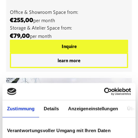
Office & Showroom Space from:
€255,00
per month
Storage & Atelier Space from:
€79,00
per month
Inquire
learn more
Zustimmung
Details
Anzeigeneinstellungen
Über
Verantwortungsvoller Umgang mit Ihren Daten