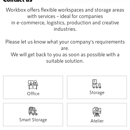
verarbeitet werden, und legen Sie Ihre Präferenzen im
Workbox offers flexible workspaces and storage areas
Abschnitt Einzelheiten
fest.
with services – ideal for companies
in e-commerce, logistics, production and creative
Wir verwenden Cookies, um Inhalte und Anzeigen zu
industries.
personalisieren, Funktionen für soziale Medien anbieten
Please let us know what your company's requirements
zu können und die Zugriffe auf unsere Website zu
are.
analysieren. Außerdem geben wir Informationen zu Ihrer
We will get back to you as soon as possible with a
Verwendung unserer Website an unsere Partner für
suitable solution.
soziale Medien, Werbung und Analysen weiter. Unsere
Partner führen diese Informationen möglicherweise mit
weiteren Daten zusammen, die Sie ihnen bereitgestellt
haben oder die sie im Rahmen Ihrer Nutzung der Dienste
gesammelt haben.
Storage
Office
Smart Storage
Atelier