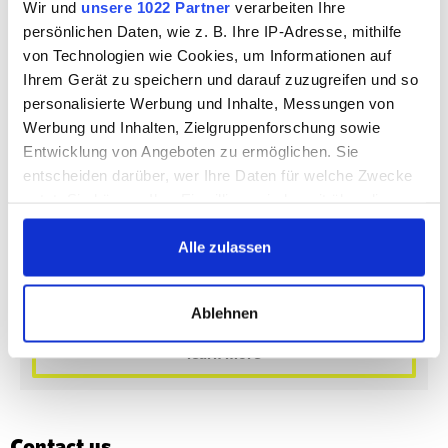
Wir und
unsere 1022 Partner
verarbeiten Ihre
persönlichen Daten, wie z. B. Ihre IP-Adresse, mithilfe
von Technologien wie Cookies, um Informationen auf
Ihrem Gerät zu speichern und darauf zuzugreifen und so
Reinickendorf
personalisierte Werbung und Inhalte, Messungen von
Triftstraße 37
Werbung und Inhalten, Zielgruppenforschung sowie
13509 Berlin
Entwicklung von Angeboten zu ermöglichen. Sie
entscheiden darüber, wer Ihre Daten für welche Zwecke
Office & Showroom Space from:
nutzt. Sie können Ihre Einwilligung jederzeit über die
€215,00
per month
Cookie-Erklärung oder durch Klicken auf das Privacy
Storage & Atelier Space from:
Trigger Symbol ändern oder widerrufen
Alle zulassen
€79,00
per month
Wenn Sie es erlauben, würden wir auch gerne:
Inquire
Ablehnen
Informationen über Ihre geografische Lage
erfassen, welche bis auf einige Meter genau sein
learn more
können
Ihr Gerät durch aktives Scannen nach
bestimmten Merkmalen (Fingerprinting) identifizieren
Contact us
Erfahren Sie mehr darüber, wie Ihre persönlichen Daten