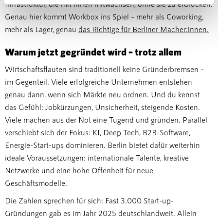
Infrastruktur, die mit ihnen mitwachsen, ohne sie zu erdrücken.
können
Genau hier kommt Workbox ins Spiel – mehr als Coworking,
Ihr Gerät durch aktives Scannen nach
mehr als Lager, genau
das Richtige für Berliner Macher:innen.
bestimmten Merkmalen (Fingerprinting) identifizieren
Erfahren Sie mehr darüber, wie Ihre persönlichen Daten
Warum jetzt gegründet wird – trotz allem
verarbeitet werden, und legen Sie Ihre Präferenzen im
Wirtschaftsflauten sind traditionell keine Gründerbremsen –
Abschnitt Einzelheiten
fest.
im Gegenteil. Viele erfolgreiche Unternehmen entstehen
genau dann, wenn sich Märkte neu ordnen. Und du kennst
Wir verwenden Cookies, um Inhalte und Anzeigen zu
personalisieren, Funktionen für soziale Medien anbieten
das Gefühl: Jobkürzungen, Unsicherheit, steigende Kosten.
zu können und die Zugriffe auf unsere Website zu
Viele machen aus der Not eine Tugend und gründen. Parallel
analysieren. Außerdem geben wir Informationen zu Ihrer
verschiebt sich der Fokus: KI, Deep Tech, B2B-Software,
Verwendung unserer Website an unsere Partner für
Energie-Start-ups dominieren. Berlin bietet dafür weiterhin
soziale Medien, Werbung und Analysen weiter. Unsere
ideale Voraussetzungen: internationale Talente, kreative
Partner führen diese Informationen möglicherweise mit
Netzwerke und eine hohe Offenheit für neue
weiteren Daten zusammen, die Sie ihnen bereitgestellt
Geschäftsmodelle.
haben oder die sie im Rahmen Ihrer Nutzung der Dienste
gesammelt haben.
Die Zahlen sprechen für sich: Fast 3.000 Start-up-
Gründungen gab es im Jahr 2025 deutschlandweit. Allein